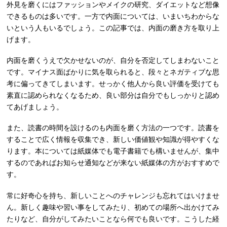
外見を磨くにはファッションやメイクの研究、ダイエットなど想像
できるものは多いです。一方で内面については、いまいちわからな
いという人もいるでしょう。この記事では、内面の磨き方を取り上
げます。
内面を磨くうえで欠かせないのが、自分を否定してしまわないこと
です。マイナス面ばかりに気を取られると、段々とネガティブな思
考に偏ってきてしまいます。せっかく他人から良い評価を受けても
素直に認められなくなるため、良い部分は自分でもしっかりと認め
てあげましょう。
また、読書の時間を設けるのも内面を磨く方法の一つです。読書を
することで広く情報を収集でき、新しい価値観や知識が得やすくな
ります。本については紙媒体でも電子書籍でも構いませんが、集中
するのであればお知らせ通知などが来ない紙媒体の方がおすすめで
す。
常に好奇心を持ち、新しいことへのチャレンジも忘れてはいけませ
ん。新しく趣味や習い事をしてみたり、初めての場所へ出かけてみ
たりなど、自分がしてみたいことなら何でも良いです。こうした経