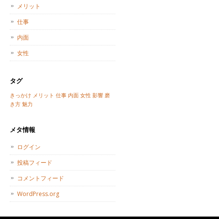
メリット
仕事
内面
女性
タグ
きっかけ
メリット
仕事
内面
女性
影響
磨
き方
魅力
メタ情報
ログイン
投稿フィード
コメントフィード
WordPress.org